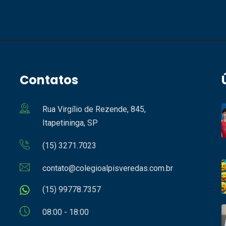
Contatos
Rua Virgílio de Rezende, 845,
Itapetininga, SP
(15) 3271.7023
contato@colegioalpisveredas.com.br
(15) 99778.7357
08:00 - 18:00